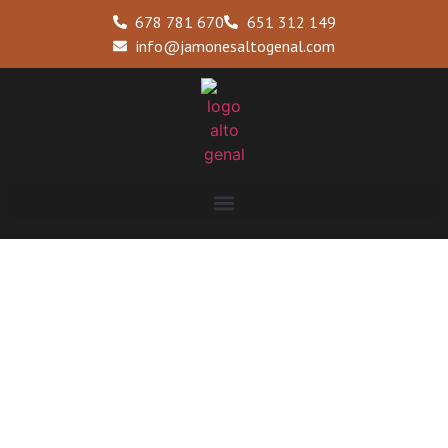
678 781 670
651 312 149
info@jamonesaltogenal.com