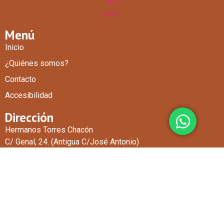
Menú
Inicio
¿Quiénes somos?
Contacto
Accesibilidad
Dirección
Hermanos Torres Chacón
C/ Genal, 24. (Antigua C/José Antonio)
29461
Faraján (Málaga).
Contacto
678 781 670
651 312 149